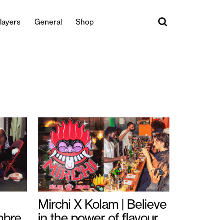
layers
General
Shop
Mirchi X Kolam | Believe
mbre
in the power of flavour.