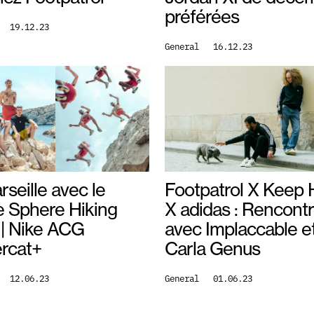
préférées
19.12.23
General
16.12.23
seille avec le
Footpatrol X Keep
le Sphere Hiking
X adidas : Rencont
 | Nike ACG
avec Implaccable e
rcat+
Carla Genus
12.06.23
General
01.06.23