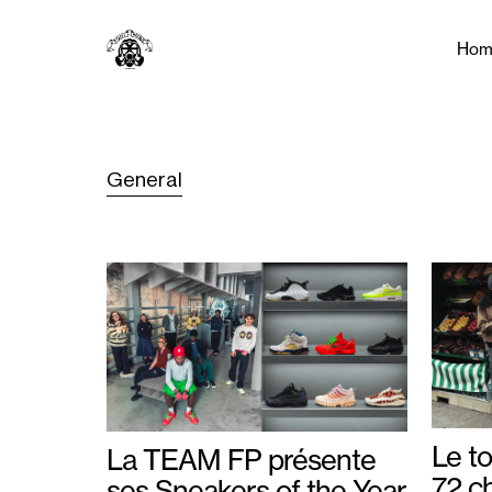
Hom
General
Le to
La TEAM FP présente
72 c
ses Sneakers of the Year