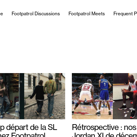
e
Footpatrol Discussions
Footpatrol Meets
Frequent P
p départ de la SL
Rétrospective : nos
hez Footpatrol
Jordan XI de déce