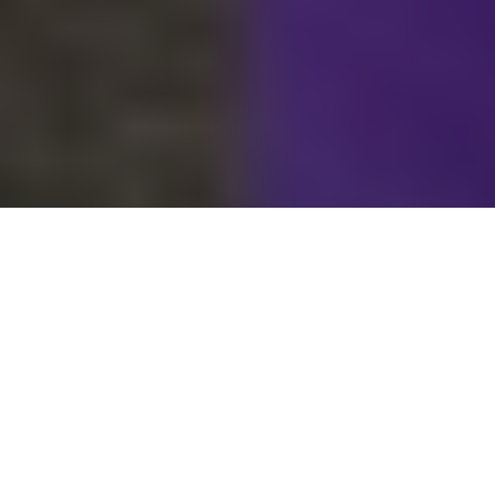
21.01.24
Footpatrol Discussions
Dans notre nouveau FP Discussion, nous avons
rencontré Alex a.k.a.
Young Mamba
chez lui