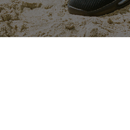
12.08.22
General
Lors de sa première sortie en 2015, tou
qui était à l’origine une version limit
chaussette, avec un look moderne et épu