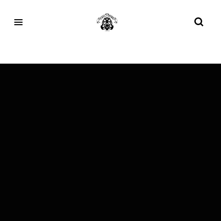
Tag:
Poligoonz